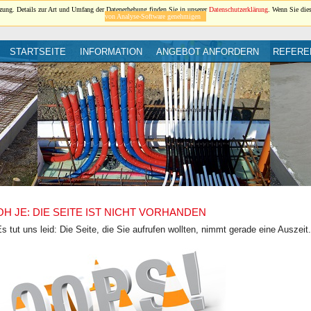
ung. Details zur Art und Umfang der Datenerhebung finden Sie in unserer
Datenschutzerklärung
. Wenn Sie die
von Analyse-Software genehmigen
STARTSEITE
INFORMATION
ANGEBOT ANFORDERN
REFERE
OH JE: DIE SEITE IST NICHT VORHANDEN
s tut uns leid: Die Seite, die Sie aufrufen wollten, nimmt gerade eine Auszeit.