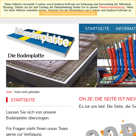
Diese Website verwendet Cookies sowie Analyse-Software zur Erfassung und Auswertung der Webseiten-
Nutzung. Details zur Art und Umfang der Datenerhebung finden Sie in unserer
Datenschutzerklärung
. Wenn
Sie diese Website weiterhin nutzen, stimmen Sie der Verwendung von Cookies und Analyse-Software zu.
Nutzung von Analyse-Software genehmigen
STARTSEITE
INFORMAT
Start
/ Seite nicht gefunden
OH JE: DIE SEITE IST N
STARTSEITE
Es tut uns leid: Die Seite, die S
Lassen Sie sich von unserer
Bodenplatte überzeugen.
Für Fragen steht Ihnen unser Team
gerne zur Verfügung.