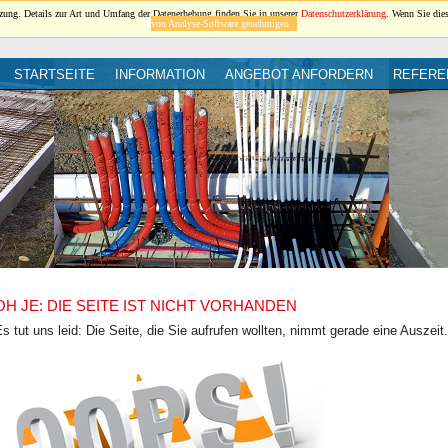
ung. Details zur Art und Umfang der Datenerhebung finden Sie in unserer
Datenschutzerklärung
. Wenn Sie die
von Analyse-Software genehmigen
STARTSEITE
INFORMATION
ANGEBOT ANFORDERN
REFERE
OH JE: DIE SEITE IST NICHT VORHANDEN
s tut uns leid: Die Seite, die Sie aufrufen wollten, nimmt gerade eine Auszeit.