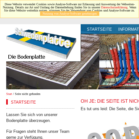
Diese Website verwendet Cookies sowie Analyse-Software zur Erfassung und Auswertung der Webseiten-
Nutzung. Details zur Art und Umfang der Datenerhebung finden Sie in unserer
Datenschutzerklärung
. Wenn
Sie diese Website weiterhin nutzen, stimmen Sie der Verwendung von Cookies und Analyse-Software zu.
Nutzung von Analyse-Software genehmigen
STARTSEITE
INFORMAT
Start
/ Seite nicht gefunden
OH JE: DIE SEITE IST N
STARTSEITE
Es tut uns leid: Die Seite, die S
Lassen Sie sich von unserer
Bodenplatte überzeugen.
Für Fragen steht Ihnen unser Team
gerne zur Verfügung.