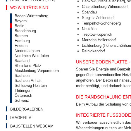
Pankow (Prenzlauer Berg, W
Charlottenburg-Wilmersdorf
WO WIR TÄTIG SIND
Spandau
Baden-Württemberg
Steglitz-Zehlendorf
Bayern
Tempelhof-Schöneberg
Berlin
Neukölln
Brandenburg
Treptow-Köpenick
Bremen
Marzahn-Hellersdorf
Hamburg
Lichtenberg (Hohenschönhau
Hessen
Niedersachsen
Reinickendorf
Nordrhein-Westfalen
Saarland
UNSERE BODENPLATTE -
Rheinland-Pfalz
Sparen Sie Energie und Bauzeit
Mecklenburg-Vorpommern
gegenüber konventionellen Heizk
Sachsen
angehören. Der Beton ist nahezu
Sachsen-Anhalt
Schleswig-Holstein
mehr benötigt, und dadurch kan
Thüringen
Österreich
DIE RANDSCHALUNG EN
Schweiz
Beim Aufbau der Schalung von d
BILDERGALERIEN
INTEGRIERTE FUSSBODE
IMAGEFILM
Wir verbauen ausschließlich das
BAUSTELLEN WEBCAM
Wasserleitungen nutzen wir Mehr