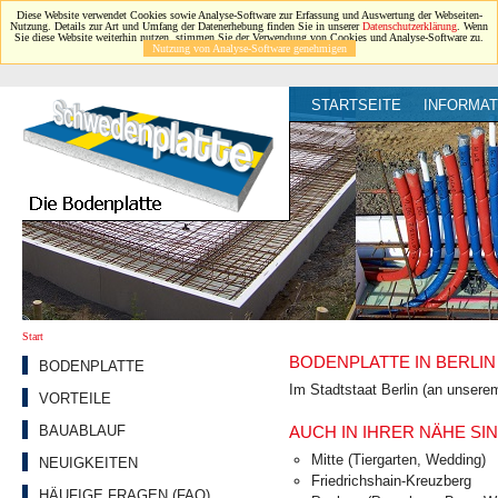
Diese Website verwendet Cookies sowie Analyse-Software zur Erfassung und Auswertung der Webseiten-
Nutzung. Details zur Art und Umfang der Datenerhebung finden Sie in unserer
Datenschutzerklärung
. Wenn
Sie diese Website weiterhin nutzen, stimmen Sie der Verwendung von Cookies und Analyse-Software zu.
Nutzung von Analyse-Software genehmigen
STARTSEITE
INFORMAT
Start
BODENPLATTE IN BERLIN
BODENPLATTE
Im Stadtstaat Berlin (an unsere
VORTEILE
AUCH IN IHRER NÄHE SIN
BAUABLAUF
Mitte (Tiergarten, Wedding)
NEUIGKEITEN
Friedrichshain-Kreuzberg
HÄUFIGE FRAGEN (FAQ)