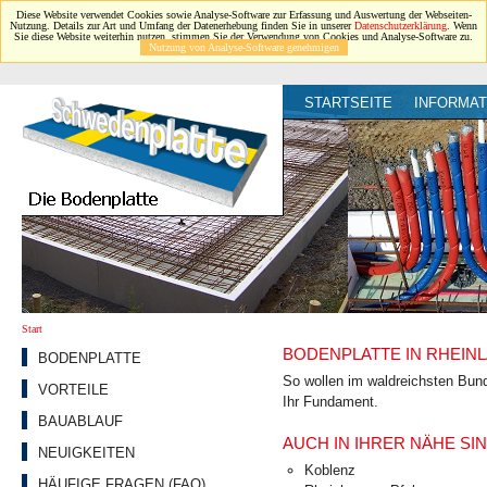
Diese Website verwendet Cookies sowie Analyse-Software zur Erfassung und Auswertung der Webseiten-
Nutzung. Details zur Art und Umfang der Datenerhebung finden Sie in unserer
Datenschutzerklärung
. Wenn
Sie diese Website weiterhin nutzen, stimmen Sie der Verwendung von Cookies und Analyse-Software zu.
Nutzung von Analyse-Software genehmigen
STARTSEITE
INFORMAT
Start
BODENPLATTE IN RHEIN
BODENPLATTE
So wollen im waldreichsten Bun
VORTEILE
Ihr Fundament.
BAUABLAUF
AUCH IN IHRER NÄHE SIN
NEUIGKEITEN
Koblenz
HÄUFIGE FRAGEN (FAQ)