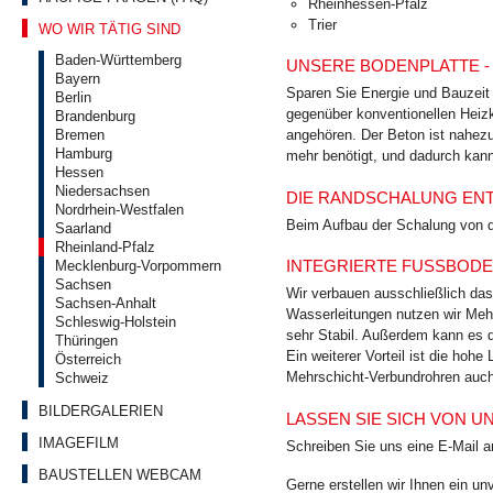
Rheinhessen-Pfalz
Trier
WO WIR TÄTIG SIND
Baden-Württemberg
UNSERE BODENPLATTE -
Bayern
Sparen Sie Energie und Bauzeit
Berlin
gegenüber konventionellen Heizk
Brandenburg
Bremen
angehören. Der Beton ist nahezu
Hamburg
mehr benötigt, und dadurch kan
Hessen
Niedersachsen
DIE RANDSCHALUNG EN
Nordrhein-Westfalen
Beim Aufbau der Schalung von d
Saarland
Rheinland-Pfalz
INTEGRIERTE FUSSBODE
Mecklenburg-Vorpommern
Sachsen
Wir verbauen ausschließlich das
Sachsen-Anhalt
Wasserleitungen nutzen wir Mehr
Schleswig-Holstein
sehr Stabil. Außerdem kann es 
Thüringen
Ein weiterer Vorteil ist die ho
Österreich
Mehrschicht-Verbundrohren auc
Schweiz
BILDERGALERIEN
LASSEN SIE SICH VON 
IMAGEFILM
Schreiben Sie uns eine E-Mail 
BAUSTELLEN WEBCAM
Gerne erstellen wir Ihnen ein u