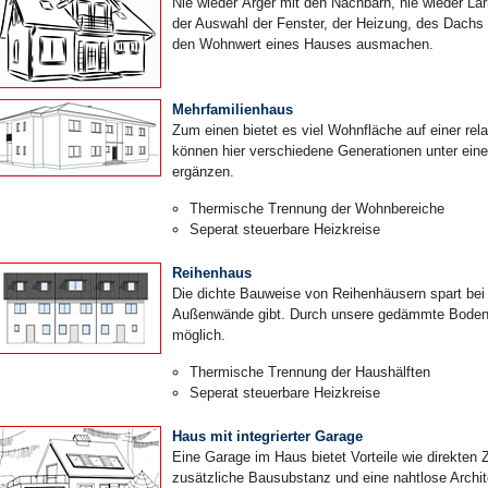
Nie wieder Ärger mit den Nachbarn, nie wieder Lär
der Auswahl der Fenster, der Heizung, des Dachs u
den Wohnwert eines Hauses ausmachen.
Mehrfamilienhaus
Zum einen bietet es viel Wohnfläche auf einer re
können hier verschiedene Generationen unter ein
ergänzen.
Thermische Trennung der Wohnbereiche
Seperat steuerbare Heizkreise
Reihenhaus
Die dichte Bauweise von Reihenhäusern spart bei
Außenwände gibt. Durch unsere gedämmte Bodenpl
möglich.
Thermische Trennung der Haushälften
Seperat steuerbare Heizkreise
Haus mit integrierter Garage
Eine Garage im Haus bietet Vorteile wie direkte
zusätzliche Bausubstanz und eine nahtlose Archit