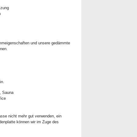
izung
n
Dämmeigenschaften und unsere gedämmte
hnen.
in.
, Sauna
ice
asse nicht mehr gut verwenden, ein
enplatte können wir im Zuge des