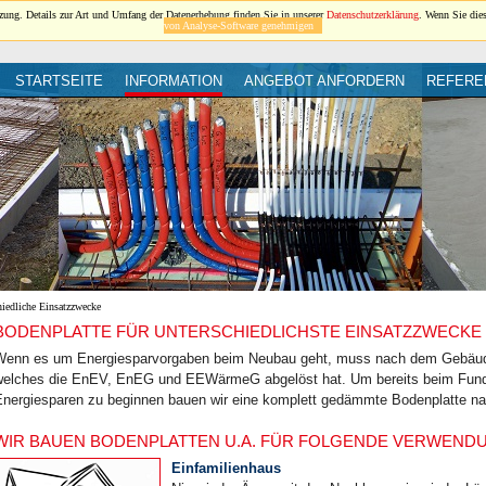
ung. Details zur Art und Umfang der Datenerhebung finden Sie in unserer
Datenschutzerklärung
. Wenn Sie die
von Analyse-Software genehmigen
STARTSEITE
INFORMATION
ANGEBOT ANFORDERN
REFERE
hiedliche Einsatzzwecke
BODENPLATTE FÜR UNTERSCHIEDLICHSTE EINSATZZWECKE
Wenn es um Energiesparvorgaben beim Neubau geht, muss nach dem Gebäude
welches die EnEV, EnEG und EEWärmeG abgelöst hat. Um bereits beim Fund
Energiesparen zu beginnen bauen wir eine komplett gedämmte Bodenplatte na
WIR BAUEN BODENPLATTEN U.A. FÜR FOLGENDE VERWEN
Einfamilienhaus