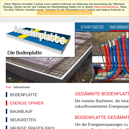
Diese Website verwendet Cookies sowie Analyse-Software zur Erfassung und Auswertung der Webseiten-
Nutzung. Details zur Art und Umfang der Datenerhebung finden Sie in unserer
Datenschutzerklärung
. Wenn
Sie diese Website weiterhin nutzen, stimmen Sie der Verwendung von Cookies und Analyse-Software zu.
Nutzung von Analyse-Software genehmigen
STARTSEITE
INFORMAT
Start
/ Informationen
GEDÄMMTE BODENPLATTE
BODENPLATTE
Die meisten Bauherren, die heu
ENERGIE SPAREN
zukunftsorientiertes Energiespa
BAUABLAUF
BODENPLATTE GEDÄMMT:
NEUIGKEITEN
Um die Energieeinsparungen zu 
HÄUFIGE FRAGEN (FAQ)