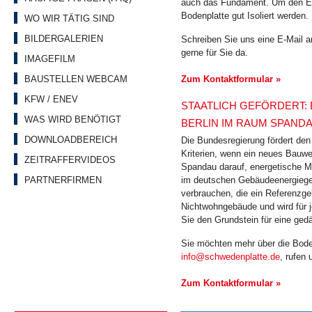
auch das Fundament. Um den En
Bodenplatte gut Isoliert werden.
WO WIR TÄTIG SIND
BILDERGALERIEN
Schreiben Sie uns eine E-Mail 
gerne für Sie da.
IMAGEFILM
BAUSTELLEN WEBCAM
Zum Kontaktformular »
KFW / ENEV
STAATLICH GEFÖRDERT: 
WAS WIRD BENÖTIGT
BERLIN IM RAUM SPAND
DOWNLOADBEREICH
Die Bundesregierung fördert den
Kriterien, wenn ein neues Bauwe
ZEITRAFFERVIDEOS
Spandau darauf, energetische M
im deutschen Gebäudeenergieges
PARTNERFIRMEN
verbrauchen, die ein Referenzge
Nichtwohngebäude und wird für 
Sie den Grundstein für eine ge
Sie möchten mehr über die Bode
info@schwedenplatte.de
, rufen
Zum Kontaktformular »