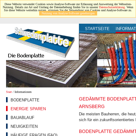
Diese Website verwendet Cookies sowie Analyse-Software zur Erfassung und Auswertung der Webseiten-
Nutzung. Details zur Art und Umfang der Datenerhebung finden Sie in unserer
Datenschutzerklärung
. Wenn
Sie diese Website weiterhin nutzen, stimmen Sie der Verwendung von Cookies und Analyse-Software zu.
Nutzung von Analyse-Software genehmigen
STARTSEITE
INFORMAT
Start
/ Informationen
GEDÄMMTE BODENPLATTE
BODENPLATTE
ARNSBERG
ENERGIE SPAREN
Die meisten Bauherren, die heu
BAUABLAUF
sich für ein zukunftsorientierte
NEUIGKEITEN
BODENPLATTE GEDÄMMT:
HÄUFIGE FRAGEN (FAQ)