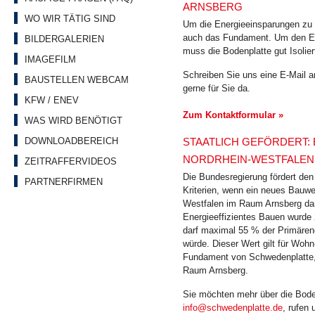
ARNSBERG
WO WIR TÄTIG SIND
Um die Energieeinsparungen zu 
auch das Fundament. Um den En
BILDERGALERIEN
muss die Bodenplatte gut Isolier
IMAGEFILM
Schreiben Sie uns eine E-Mail 
BAUSTELLEN WEBCAM
gerne für Sie da.
KFW / ENEV
Zum Kontaktformular »
WAS WIRD BENÖTIGT
STAATLICH GEFÖRDERT: 
DOWNLOADBEREICH
NORDRHEIN-WESTFALEN
ZEITRAFFERVIDEOS
Die Bundesregierung fördert den
PARTNERFIRMEN
Kriterien, wenn ein neues Bauwer
Westfalen im Raum Arnsberg dar
Energieeffizientes Bauen wurde
darf maximal 55 % der Primären
würde. Dieser Wert gilt für Woh
Fundament von Schwedenplatte, 
Raum Arnsberg.
Sie möchten mehr über die Bode
info@schwedenplatte.de
, rufen