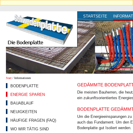
STARTSEITE
INFORMAT
Start
/ Informationen
GEDÄMMTE BODENPLATTE
BODENPLATTE
Die meisten Bauherren, die heu
ENERGIE SPAREN
ein zukunftsorientiertes Energie
BAUABLAUF
BODENPLATTE GEDÄMMT:
NEUIGKEITEN
Um die Energieeinsparungen zu 
HÄUFIGE FRAGEN (FAQ)
auch das Fundament. Um den En
Bodenplatte gut Isoliert werden.
WO WIR TÄTIG SIND