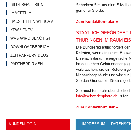
BILDERGALERIEN
Schreiben Sie uns eine E-Mail 
gerne für Sie da.
IMAGEFILM
BAUSTELLEN WEBCAM
Zum Kontaktformular »
KFW / ENEV
STAATLICH GEFÖRDERT: 
WAS WIRD BENÖTIGT
THÜRINGEN IM RAUM EI
DOWNLOADBEREICH
Die Bundesregierung fördert den
Kriterien, wenn ein neues Bauwe
ZEITRAFFERVIDEOS
Eisenach darauf, energetische 
im deutschen Gebäudeenergieges
PARTNERFIRMEN
verbrauchen, die ein Referenzge
Nichtwohngebäude und wird für 
Sie den Grundstein für eine ge
Sie möchten mehr über die Bode
info@schwedenplatte.de
, rufen
Zum Kontaktformular »
KUNDENLOGIN
IMPRESSUM
DATENSC