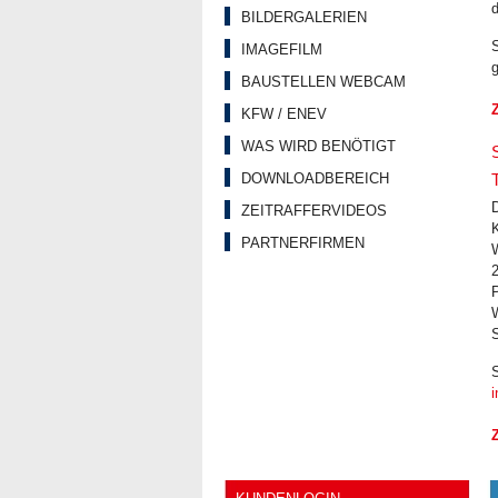
d
BILDERGALERIEN
IMAGEFILM
g
BAUSTELLEN WEBCAM
KFW / ENEV
WAS WIRD BENÖTIGT
DOWNLOADBEREICH
D
ZEITRAFFERVIDEOS
K
PARTNERFIRMEN
P