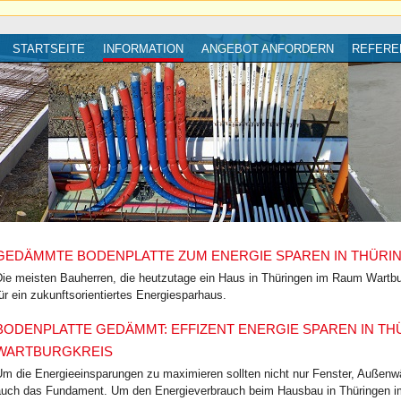
STARTSEITE
INFORMATION
ANGEBOT ANFORDERN
REFERE
GEDÄMMTE BODENPLATTE ZUM ENERGIE SPAREN IN THÜRI
Die meisten Bauherren, die heutzutage ein Haus in Thüringen im Raum Wartb
ür ein zukunftsorientiertes Energiesparhaus.
BODENPLATTE GEDÄMMT: EFFIZENT ENERGIE SPAREN IN TH
WARTBURGKREIS
Um die Energieeinsparungen zu maximieren sollten nicht nur Fenster, Auße
auch das Fundament. Um den Energieverbrauch beim Hausbau in Thüringen 