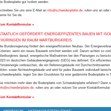
ie Bodenplatte gut Isoliert werden.
Schreiben Sie uns eine E-Mail an
info@schwedenplatte.de
, rufen uns an oder
erne für Sie da.
Zum Kontaktformular »
STAATLICH GEFÖRDERT: ENERGIEFFIZENTES BAUEN MIT ISO
THÜRINGEN IM RAUM WARTBURGKREIS
ie Bundesregierung fördert den energieeffizienten Neubau. Der Energieverbrau
riterien, wenn ein neues Bauwerk errichtet werden soll. Darum achten so zie
Wartburgkreis darauf, energetische Maßnahmen bei den Planungen zu berücksi
2023 im deutschen Gebäudeenergiegesetz (GEG) neu definiert: Ein effizient
rimärenergie verbrauchen, die ein Referenzgebäude mit Durchschnittswerten v
Wohn- sowie Nichtwohngebäude und wird für jedes Bauwerk individuell berec
Schwedenplatte, legen Sie den Grundstein für eine gedämmte Bodenplatte in 
Sie möchten mehr über die Bodenplatte von Schwedenplatte erfahren? Dann sc
info@schwedenplatte.de
, rufen uns an oder nutzen Sie unser Kontaktformular.
Zum Kontaktformular »