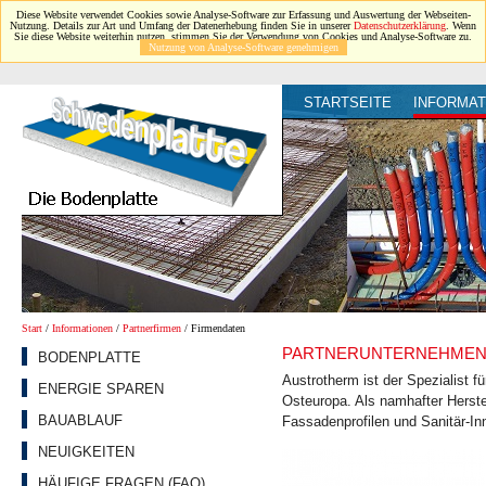
Diese Website verwendet Cookies sowie Analyse-Software zur Erfassung und Auswertung der Webseiten-
Nutzung. Details zur Art und Umfang der Datenerhebung finden Sie in unserer
Datenschutzerklärung
. Wenn
Sie diese Website weiterhin nutzen, stimmen Sie der Verwendung von Cookies und Analyse-Software zu.
Nutzung von Analyse-Software genehmigen
STARTSEITE
INFORMAT
Start
/
Informationen
/
Partnerfirmen
/ Firmendaten
PARTNERUNTERNEHMEN
BODENPLATTE
Austrotherm ist der Spezialist 
ENERGIE SPAREN
Osteuropa. Als namhafter Hers
BAUABLAUF
Fassadenprofilen und Sanitär-I
NEUIGKEITEN
HÄUFIGE FRAGEN (FAQ)