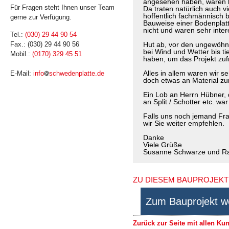
angesehen haben, waren hö
Für Fragen steht Ihnen unser Team
Da traten natürlich auch vi
hoffentlich fachmännisch 
gerne zur Verfügung.
Bauweise einer Bodenplat
nicht und waren sehr intere
Tel.:
(030) 29 44 90 54
Hut ab, vor den ungewöhnl
Fax.: (030) 29 44 90 56
bei Wind und Wetter bis ti
Mobil.:
(0170) 329 45 51
haben, um das Projekt zuf
Alles in allem waren wir se
E-Mail:
info
schwedenplatte.de
doch etwas an Material zu
Ein Lob an Herrn Hübner,
an Split / Schotter etc. wa
Falls uns noch jemand Fr
wir Sie weiter empfehlen.
Danke
Viele Grüße
Susanne Schwarze und R
ZU DIESEM BAUPROJEKT 
Zum Bauprojekt w
Zurück zur Seite mit allen K