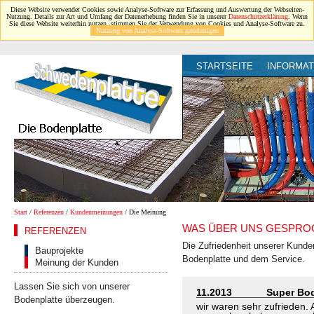
Diese Website verwendet Cookies sowie Analyse-Software zur Erfassung und Auswertung der Webseiten-
Nutzung. Details zur Art und Umfang der Datenerhebung finden Sie in unserer
Datenschutzerklärung
. Wenn
Sie diese Website weiterhin nutzen, stimmen Sie der Verwendung von Cookies und Analyse-Software zu.
Nutzung von Analyse-Software genehmigen
STARTSEITE
INFORMAT
Start
/
Referenzen
/
Kundenmeinungen
/ Die Meinung
WAS ÜBER UNS GESPRO
REFERENZEN
Die Zufriedenheit unserer Kunde
Bauprojekte
Bodenplatte und dem Service.
Meinung der Kunden
Lassen Sie sich von unserer
11.2013
Super Bod
Bodenplatte überzeugen.
wir waren sehr zufrieden. 