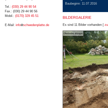
Baubeginn: 11.07.2016
Tel.:
(030) 29 44 90 54
Fax.: (030) 29 44 90 56
Mobil.:
(0170) 329 45 51
BILDERGALERIE
Es sind 11 Bilder vorhanden [
zu
E-Mail:
info
schwedenplatte.de
Oberboden abtragen