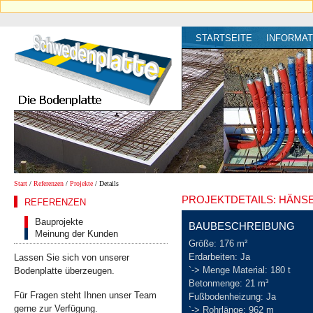
STARTSEITE
INFORMAT
Start
/
Referenzen
/
Projekte
/ Details
PROJEKTDETAILS: HÄNS
REFERENZEN
Bauprojekte
BAUBESCHREIBUNG
Meinung der Kunden
Größe: 176 m²
Erdarbeiten: Ja
Lassen Sie sich von unserer
`-> Menge Material: 180 t
Bodenplatte überzeugen.
Betonmenge: 21 m³
Für Fragen steht Ihnen unser Team
Fußbodenheizung: Ja
gerne zur Verfügung.
`-> Rohrlänge: 962 m