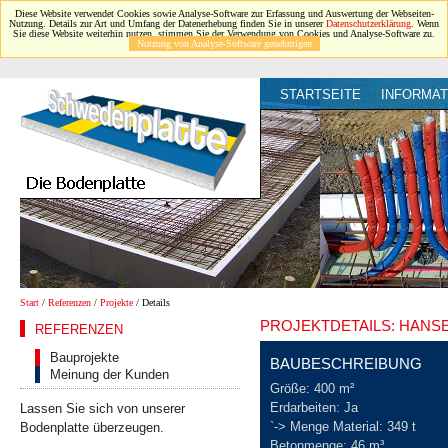
Diese Website verwendet Cookies sowie Analyse-Software zur Erfassung und Auswertung der Webseiten-
Nutzung. Details zur Art und Umfang der Datenerhebung finden Sie in unserer
Datenschutzerklärung
. Wenn
Sie diese Website weiterhin nutzen, stimmen Sie der Verwendung von Cookies und Analyse-Software zu.
Nutzung von Analyse-Software genehmigen
STARTSEITE
INFORMAT
Start
/
Referenzen
/
Projekte
/ Details
PROJEKTDETAILS: HANS
REFERENZEN
Bauprojekte
BAUBESCHREIBUNG
Meinung der Kunden
Größe: 400 m²
Erdarbeiten: Ja
Lassen Sie sich von unserer
`-> Menge Material: 349 t
Bodenplatte überzeugen.
Betonmenge: 46 m³