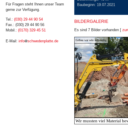
Für Fragen steht Ihnen unser Team
Baubeginn: 19.07.2021
gerne zur Verfügung.
Tel.:
(030) 29 44 90 54
BILDERGALERIE
Fax.: (030) 29 44 90 56
Es sind 7 Bilder vorhanden [
zur
Mobil.:
(0170) 329 45 51
Erdbau war sehr aufwändig.
E-Mail:
info
schwedenplatte.de
Wir mussten viel Material b