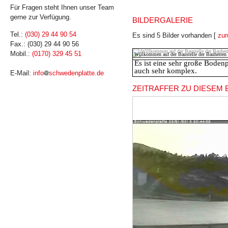
Für Fragen steht Ihnen unser Team
gerne zur Verfügung.
BILDERGALERIE
Tel.:
(030) 29 44 90 54
Es sind 5 Bilder vorhanden [
zur
Fax.: (030) 29 44 90 56
Mobil.:
(0170) 329 45 51
Willkommen auf der Baustelle der Bauherren
Es ist eine sehr große Bodenp
auch sehr komplex.
E-Mail:
info
schwedenplatte.de
ZEITRAFFER ZU DIESEM