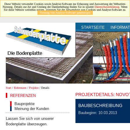
Diese Website verwendet Cookies sowie Analyse-Software zur Erfassung und Auswertung der Webseiten-
Nutzung. Details zur Art und Umfang der Datenerhebung finden Sie in unserer
Datenschutzerklärung
. Wenn
Sie diese Website weiterhin nutzen, stimmen Sie der Verwendung von Cookies und Analyse-Software zu.
Nutzung von Analyse-Software genehmigen
STARTSEITE
INFORMAT
Start
/
Referenzen
/
Projekte
/ Details
PROJEKTDETAILS: NOVO
REFERENZEN
Bauprojekte
BAUBESCHREIBUNG
Meinung der Kunden
Baubeginn: 10.03.2013
Lassen Sie sich von unserer
Bodenplatte überzeugen.