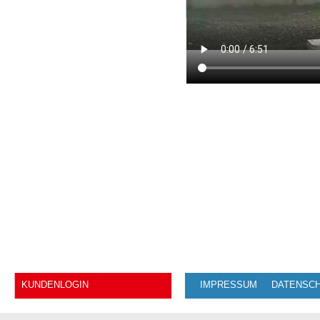
KUNDENLOGIN
IMPRESSUM
DATENSC