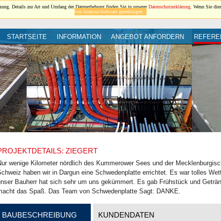
ung. Details zur Art und Umfang der Datenerhebung finden Sie in unserer
Datenschutzerklärung
. Wenn Sie die
von Analyse-Software genehmigen
STARTSEITE
INFORMATION
ANGEBOT ANFORDERN
REFERE
PROJEKTDETAILS: ZIEGERT
Nur wenige Kilometer nördlich des Kummerower Sees und der Mecklenburgis
chweiz haben wir in Dargun eine Schwedenplatte errichtet. Es war tolles Wett
unser Bauherr hat sich sehr um uns gekümmert. Es gab Frühstück und Geträ
macht das Spaß. Das Team von Schwedenplatte Sagt: DANKE.
BAUBESCHREIBUNG
KUNDENDATEN