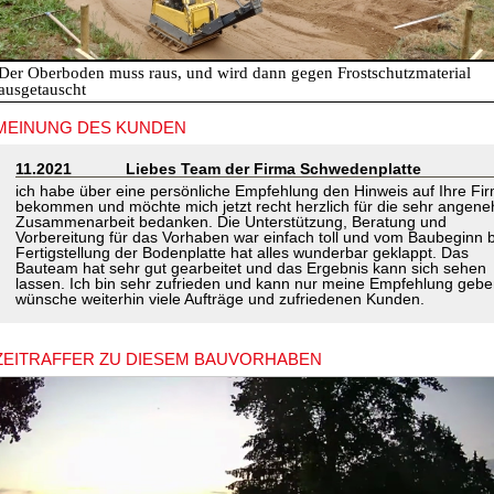
Der Oberboden muss raus, und wird dann gegen Frostschutzmaterial
ausgetauscht
MEINUNG DES KUNDEN
11.2021
Liebes Team der Firma Schwedenplatte
ich habe über eine persönliche Empfehlung den Hinweis auf Ihre Fi
bekommen und möchte mich jetzt recht herzlich für die sehr angen
Zusammenarbeit bedanken. Die Unterstützung, Beratung und
Vorbereitung für das Vorhaben war einfach toll und vom Baubeginn b
Fertigstellung der Bodenplatte hat alles wunderbar geklappt. Das
Bauteam hat sehr gut gearbeitet und das Ergebnis kann sich sehen
lassen. Ich bin sehr zufrieden und kann nur meine Empfehlung gebe
wünsche weiterhin viele Aufträge und zufriedenen Kunden.
ZEITRAFFER ZU DIESEM BAUVORHABEN