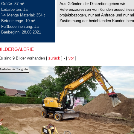
Größe: 87 m²
Aus Gründen der Diskretion geben wir
Erdarbeiten: Ja
Referenzadressen von Kunden ausschliess
`-> Menge Material: 354 t
projektbezogen, nur auf Anfrage und nur mi
Betonmenge: 10 m³
Zustimmung der berichtenden Kunden hera
Fußbodenheizung: Ja
Baubeginn: 28.06.2021
BILDERGALERIE
s sind 9 Bilder vorhanden [
zurück
] - [
vor
]
Ausheben der Baugrube