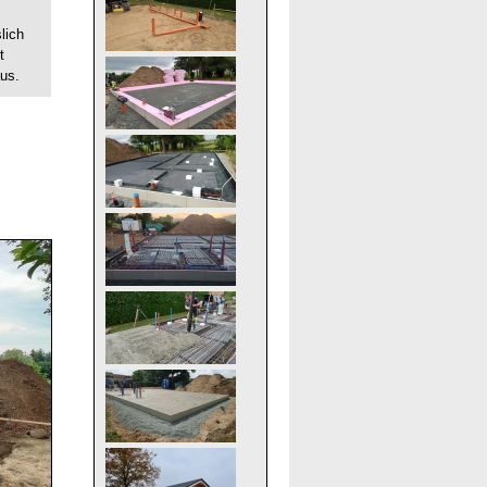
lich
t
us.