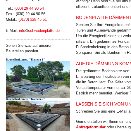
wichtig? Dann sind Sie bei uns r
effizient, zukunfts­orientiert und
Tel.:
(030) 29 44 90 54
Fax.: (030) 29 44 90 56
BODENPLATTE DÄMMEN 
Mobil.:
(0170) 329 45 51
Senken Sie Ihre Energiekosten!
Türen und Außenwände gedämmt 
E-Mail:
info
schwedenplatte.de
Um die Energieeffizienz zu ver
ratsam. Ein gedämmtes Fundamen
Sehen Sie was auf unseren
Fußbodenheizung in den Beton int
Baustellen passiert.
So sparen Sie als Bauherr im R
Baustellenkamera "Kamera-1"
AUF DIE DÄMMUNG KOMM
Die gedämmte Bodenplatte von S
Einsparung der Heizkosten von 
die im Beton liegt. Die Kälte v
Vorlauftemperatur von nur ca. 3
Estrich mehr benötigt. Weniger 
Baustellenkamera "Kamera-2"
LASSEN SIE SICH VON 
Schreiben Sie uns eine E-Mail 
Gerne erstellen wir Ihnen ein u
Anfrageformular
oder überzeuge