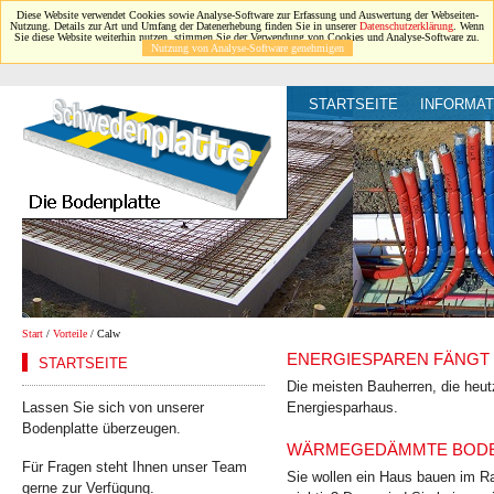
Diese Website verwendet Cookies sowie Analyse-Software zur Erfassung und Auswertung der Webseiten-
Nutzung. Details zur Art und Umfang der Datenerhebung finden Sie in unserer
Datenschutzerklärung
. Wenn
Sie diese Website weiterhin nutzen, stimmen Sie der Verwendung von Cookies und Analyse-Software zu.
Nutzung von Analyse-Software genehmigen
STARTSEITE
INFORMAT
Start
/
Vorteile
/ Calw
ENERGIESPAREN FÄNGT 
STARTSEITE
Die meisten Bauherren, die heut
Lassen Sie sich von unserer
Energiesparhaus.
Bodenplatte überzeugen.
WÄRMEGEDÄMMTE BODEN
Für Fragen steht Ihnen unser Team
Sie wollen ein Haus bauen im Ra
gerne zur Verfügung.