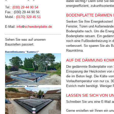
dabei wichtig? Dann sind Sie bei
energie­effizient, zukunfts­orient
Tel.:
(030) 29 44 90 54
Fax.: (030) 29 44 90 56
BODENPLATTE DÄMMEN 
Mobil.:
(0170) 329 45 51
Senken Sie Ihre Energiekosten!
Fenster, Türen und Außenwände
E-Mail:
info
schwedenplatte.de
Bodenplatte nach. Um die Energ
Bodenplatte ratsam. Ein gedämm
Sehen Sie was auf unseren
noch eine Fußbodenheizung in de
Baustellen passiert.
verbessert. So sparen Sie als B
Raumklima.
Baustellenkamera "Kamera-1"
AUF DIE DÄMMUNG KOMM
Die gedämmte Bodenplatte von S
Einsparung der Heizkosten von 
die im Beton liegt. Die Kälte v
Vorlauftemperatur von nur ca. 3
Estrich mehr benötigt. Weniger 
Baustellenkamera "Kamera-2"
LASSEN SIE SICH VON 
Schreiben Sie uns eine E-Mail 
Gerne erstellen wir Ihnen ein u