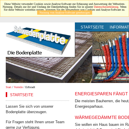
Diese Website verwendet Cookies sowie Analyse-Software zur Erfassung und Auswertung der Webseiten-
Nutzung. Details zur Art und Umfang der Datenerhebung finden Sie in unserer
Datenschutzerklärung
. Wenn
Sie diese Website weiterhin nutzen, stimmen Sie der Verwendung von Cookies und Analyse-Software zu.
Nutzung von Analyse-Software genehmigen
STARTSEITE
INFORMAT
Start
/
Vorteile
/ Erftstadt
ENERGIESPAREN FÄNGT 
STARTSEITE
Die meisten Bauherren, die heut
Lassen Sie sich von unserer
Energiesparhaus.
Bodenplatte überzeugen.
WÄRMEGEDÄMMTE BODEN
Für Fragen steht Ihnen unser Team
Sie wollen ein Haus bauen im Ra
gerne zur Verfügung.