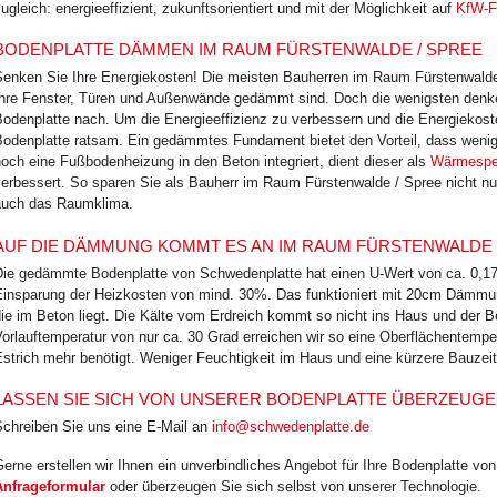
ugleich: energie­effizient, zukunfts­orientiert und mit der Möglichkeit auf
KfW-F
BODENPLATTE DÄMMEN IM RAUM FÜRSTENWALDE / SPREE
Senken Sie Ihre Energiekosten! Die meisten Bauherren im Raum Fürstenwald
Ihre Fenster, Türen und Außenwände gedämmt sind. Doch die wenigsten denk
Bodenplatte nach. Um die Energieeffizienz zu verbessern und die Energiekos
Bodenplatte ratsam. Ein gedämmtes Fundament bietet den Vorteil, dass wenig
och eine Fußbodenheizung in den Beton integriert, dient dieser als
Wärmespe
erbessert. So sparen Sie als Bauherr im Raum Fürstenwalde / Spree nicht nur
auch das Raumklima.
AUF DIE DÄMMUNG KOMMT ES AN IM RAUM FÜRSTENWALDE 
Die gedämmte Bodenplatte von Schwedenplatte hat einen U-Wert von ca. 0,17 
Einsparung der Heizkosten von mind. 30%. Das funktioniert mit 20cm Dämmu
ie im Beton liegt. Die Kälte vom Erdreich kommt so nicht ins Haus und der 
orlauftemperatur von nur ca. 30 Grad erreichen wir so eine Oberflächentempe
strich mehr benötigt. Weniger Feuchtigkeit im Haus und eine kürzere Bauzeit
LASSEN SIE SICH VON UNSERER BODENPLATTE ÜBERZEUG
Schreiben Sie uns eine E-Mail an
info@schwedenplatte.de
erne erstellen wir Ihnen ein unverbindliches Angebot für Ihre Bodenplatte v
Anfrageformular
oder überzeugen Sie sich selbst von unserer Technologie.