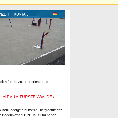
NZEN
KONTAKT
ch für ein zukunftsorientiertes
M RAUM FÜRSTENWALDE / S
 Baukindergeld nutzen? Energie­effizienz
e Bodenplatte für Ihr Haus und helfen