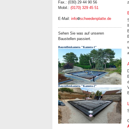
z
Fax.: (030) 29 44 90 56
Mobil.:
(0170) 329 45 51
E-Mail:
info
schwedenplatte.de
Sehen Sie was auf unseren
Baustellen passiert.
n
v
Baustellenkamera "Kamera-1"
d
Baustellenkamera "Kamera-2"
V
E
G