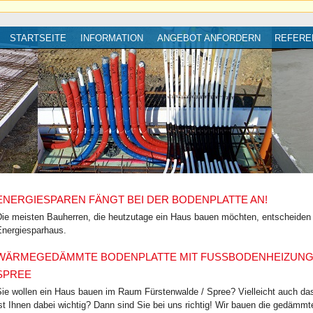
STARTSEITE
INFORMATION
ANGEBOT ANFORDERN
REFERE
ENERGIESPAREN FÄNGT BEI DER BODENPLATTE AN!
ie meisten Bauherren, die heutzutage ein Haus bauen möchten, entscheiden si
Energiesparhaus.
WÄRMEGEDÄMMTE BODENPLATTE MIT FUSSBODENHEIZUNG I
PREE
ie wollen ein Haus bauen im Raum Fürstenwalde / Spree? Vielleicht auch das
st Ihnen dabei wichtig? Dann sind Sie bei uns richtig! Wir bauen die gedämmt