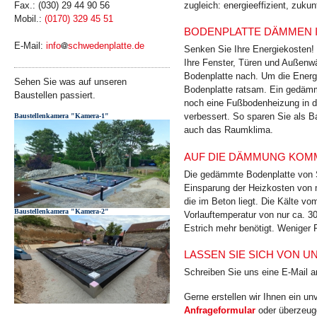
zugleich: energie­effizient, zukun
Fax.: (030) 29 44 90 56
Mobil.:
(0170) 329 45 51
BODENPLATTE DÄMMEN I
E-Mail:
info
schwedenplatte.de
Senken Sie Ihre Energiekosten
Ihre Fenster, Türen und Außenw
Bodenplatte nach. Um die Energ
Sehen Sie was auf unseren
Bodenplatte ratsam. Ein gedämm
Baustellen passiert.
noch eine Fußbodenheizung in de
verbessert. So sparen Sie als B
Baustellenkamera "Kamera-1"
auch das Raumklima.
AUF DIE DÄMMUNG KOMM
Die gedämmte Bodenplatte von S
Einsparung der Heizkosten von 
die im Beton liegt. Die Kälte v
Baustellenkamera "Kamera-2"
Vorlauftemperatur von nur ca. 3
Estrich mehr benötigt. Weniger 
LASSEN SIE SICH VON 
Schreiben Sie uns eine E-Mail 
Gerne erstellen wir Ihnen ein u
Anfrageformular
oder überzeuge