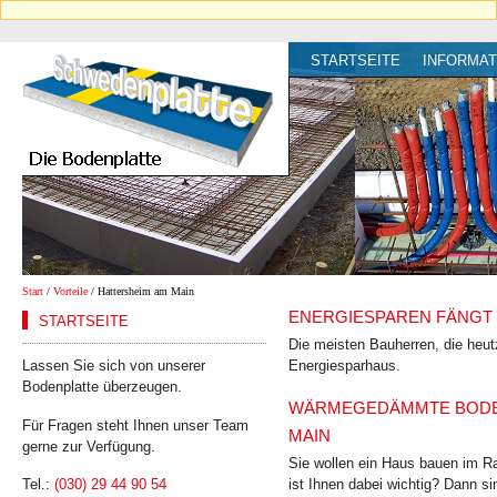
STARTSEITE
INFORMAT
Start
/
Vorteile
/ Hattersheim am Main
ENERGIESPAREN FÄNGT 
STARTSEITE
Die meisten Bauherren, die heut
Lassen Sie sich von unserer
Energiesparhaus.
Bodenplatte überzeugen.
WÄRMEGEDÄMMTE BODENP
Für Fragen steht Ihnen unser Team
AIN
gerne zur Verfügung.
Sie wollen ein Haus bauen im Ra
ist Ihnen dabei wichtig? Dann si
Tel.:
(030) 29 44 90 54