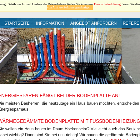
ung. Details zur Art und Umfang der Datenerhebung finden Sie in unserer
Datenschutzerklärung
. Wenn Sie die
von Analyse-Software genehmigen
STARTSEITE
INFORMATION
ANGEBOT ANFORDERN
REFERE
ENERGIESPAREN FÄNGT BEI DER BODENPLATTE AN!
ie meisten Bauherren, die heutzutage ein Haus bauen möchten, entscheiden si
Energiesparhaus.
WÄRMEGEDÄMMTE BODENPLATTE MIT FUSSBODENHEIZUNG 
Sie wollen ein Haus bauen im Raum Hockenheim? Vielleicht auch das Baukinder
abei wichtig? Dann sind Sie bei uns richtig! Wir bauen die gedämmte Bodenpla