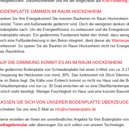
nergie­effizient, zukunfts­orientiert und mit der Möglichkeit auf
KfW-Förderung
BODENPLATTE DÄMMEN IM RAUM HOCKENHEIM
Senken Sie Ihre Energiekosten! Die meisten Bauherren im Raum Hockenheim 
Fenster, Türen und Außenwände gedämmt sind. Doch die wenigsten denken üb
Bodenplatte nach. Um die Energieeffizienz zu verbessern und die Energiekos
Bodenplatte ratsam. Ein gedämmtes Fundament bietet den Vorteil, dass wenig
och eine Fußbodenheizung in den Beton integriert, dient dieser als
Wärmespe
verbessert. So sparen Sie als Bauherr im Raum Hockenheim nicht nur Energie
das Raumklima.
AUF DIE DÄMMUNG KOMMT ES AN IM RAUM HOCKENHEIM
Die gedämmte Bodenplatte von Schwedenplatte hat einen U-Wert von ca. 0,17 
Einsparung der Heizkosten von mind. 30%. Das funktioniert mit 20cm Dämmu
ie im Beton liegt. Die Kälte vom Erdreich kommt so nicht ins Haus und der 
orlauftemperatur von nur ca. 30 Grad erreichen wir so eine Oberflächentempe
strich mehr benötigt. Weniger Feuchtigkeit im Haus und eine kürzere Bauzeit
LASSEN SIE SICH VON UNSERER BODENPLATTE ÜBERZEUG
Schreiben Sie uns eine E-Mail an
info@schwedenplatte.de
erne erstellen wir Ihnen ein unverbindliches Angebot für Ihre Bodenplatte v
Anfrageformular
oder überzeugen Sie sich selbst von unserer Technologie.