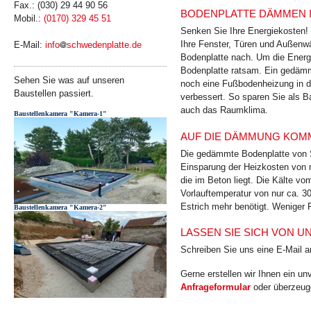
Fax.: (030) 29 44 90 56
BODENPLATTE DÄMMEN I
Mobil.:
(0170) 329 45 51
Senken Sie Ihre Energiekosten!
Ihre Fenster, Türen und Außenw
E-Mail:
info
schwedenplatte.de
Bodenplatte nach. Um die Energ
Bodenplatte ratsam. Ein gedämm
Sehen Sie was auf unseren
noch eine Fußbodenheizung in de
Baustellen passiert.
verbessert. So sparen Sie als B
auch das Raumklima.
Baustellenkamera "Kamera-1"
AUF DIE DÄMMUNG KOMM
Die gedämmte Bodenplatte von S
Einsparung der Heizkosten von 
die im Beton liegt. Die Kälte v
Vorlauftemperatur von nur ca. 3
Estrich mehr benötigt. Weniger 
Baustellenkamera "Kamera-2"
LASSEN SIE SICH VON 
Schreiben Sie uns eine E-Mail 
Gerne erstellen wir Ihnen ein u
Anfrageformular
oder überzeuge