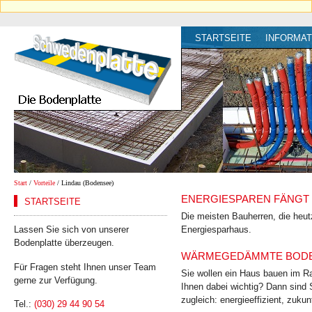
STARTSEITE
INFORMAT
Start
/
Vorteile
/ Lindau (Bodensee)
ENERGIESPAREN FÄNGT 
STARTSEITE
Die meisten Bauherren, die heut
Lassen Sie sich von unserer
Energiesparhaus.
Bodenplatte überzeugen.
WÄRMEGEDÄMMTE BODEN
Für Fragen steht Ihnen unser Team
Sie wollen ein Haus bauen im Ra
gerne zur Verfügung.
Ihnen dabei wichtig? Dann sind 
zugleich: energie­effizient, zukun
Tel.:
(030) 29 44 90 54