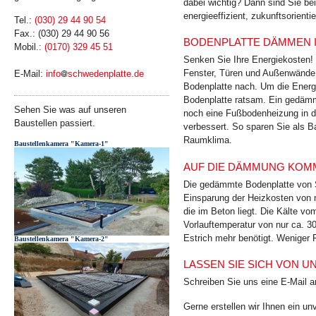
dabei wichtig? Dann sind Sie bei
energie­effizient, zukunfts­orient
Tel.:
(030) 29 44 90 54
Fax.: (030) 29 44 90 56
BODENPLATTE DÄMMEN 
Mobil.:
(0170) 329 45 51
Senken Sie Ihre Energiekosten
Fenster, Türen und Außenwände
E-Mail:
info
schwedenplatte.de
Bodenplatte nach. Um die Energ
Bodenplatte ratsam. Ein gedämm
Sehen Sie was auf unseren
noch eine Fußbodenheizung in de
Baustellen passiert.
verbessert. So sparen Sie als B
Raumklima.
Baustellenkamera "Kamera-1"
AUF DIE DÄMMUNG KOMM
Die gedämmte Bodenplatte von S
Einsparung der Heizkosten von 
die im Beton liegt. Die Kälte v
Vorlauftemperatur von nur ca. 3
Estrich mehr benötigt. Weniger 
Baustellenkamera "Kamera-2"
LASSEN SIE SICH VON 
Schreiben Sie uns eine E-Mail 
Gerne erstellen wir Ihnen ein u