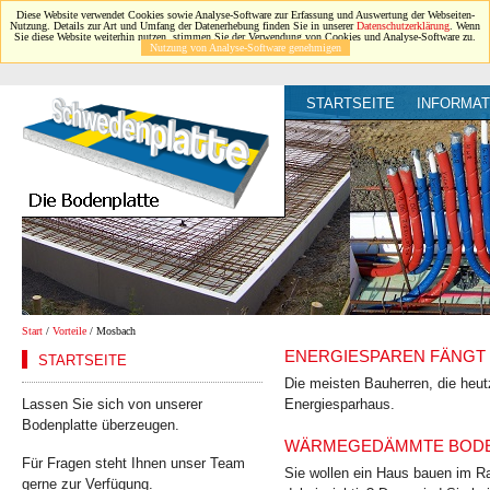
Diese Website verwendet Cookies sowie Analyse-Software zur Erfassung und Auswertung der Webseiten-
Nutzung. Details zur Art und Umfang der Datenerhebung finden Sie in unserer
Datenschutzerklärung
. Wenn
Sie diese Website weiterhin nutzen, stimmen Sie der Verwendung von Cookies und Analyse-Software zu.
Nutzung von Analyse-Software genehmigen
STARTSEITE
INFORMAT
Start
/
Vorteile
/ Mosbach
ENERGIESPAREN FÄNGT 
STARTSEITE
Die meisten Bauherren, die heut
Lassen Sie sich von unserer
Energiesparhaus.
Bodenplatte überzeugen.
WÄRMEGEDÄMMTE BODEN
Für Fragen steht Ihnen unser Team
Sie wollen ein Haus bauen im Ra
gerne zur Verfügung.