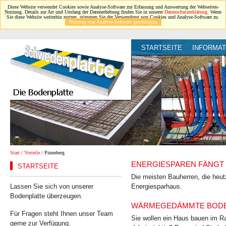
Diese Website verwendet Cookies sowie Analyse-Software zur Erfassung und Auswertung der Webseiten-
Nutzung. Details zur Art und Umfang der Datenerhebung finden Sie in unserer
Datenschutzerklärung
. Wenn
Sie diese Website weiterhin nutzen, stimmen Sie der Verwendung von Cookies und Analyse-Software zu.
Nutzung von Analyse-Software genehmigen
STARTSEITE
INFORMAT
Start
/
Vorteile
/ Pinneberg
ENERGIESPAREN FÄNGT 
STARTSEITE
Die meisten Bauherren, die heut
Lassen Sie sich von unserer
Energiesparhaus.
Bodenplatte überzeugen.
WÄRMEGEDÄMMTE BODEN
Für Fragen steht Ihnen unser Team
Sie wollen ein Haus bauen im Ra
gerne zur Verfügung.