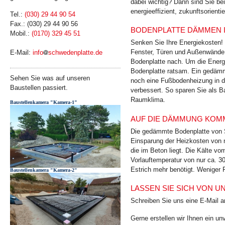
dabei wichtig? Dann sind Sie bei
energie­effizient, zukunfts­orient
Tel.:
(030) 29 44 90 54
Fax.: (030) 29 44 90 56
BODENPLATTE DÄMMEN 
Mobil.:
(0170) 329 45 51
Senken Sie Ihre Energiekosten!
Fenster, Türen und Außenwände
E-Mail:
info
schwedenplatte.de
Bodenplatte nach. Um die Energ
Bodenplatte ratsam. Ein gedämm
Sehen Sie was auf unseren
noch eine Fußbodenheizung in de
Baustellen passiert.
verbessert. So sparen Sie als B
Raumklima.
Baustellenkamera "Kamera-1"
AUF DIE DÄMMUNG KOMM
Die gedämmte Bodenplatte von S
Einsparung der Heizkosten von 
die im Beton liegt. Die Kälte v
Vorlauftemperatur von nur ca. 3
Estrich mehr benötigt. Weniger 
Baustellenkamera "Kamera-2"
LASSEN SIE SICH VON 
Schreiben Sie uns eine E-Mail 
Gerne erstellen wir Ihnen ein u