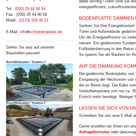
dabei wichtig? Dann sind Sie bei
energie­effizient, zukunfts­orient
Tel.:
(030) 29 44 90 54
Fax.: (030) 29 44 90 56
BODENPLATTE DÄMMEN 
Mobil.:
(0170) 329 45 51
Senken Sie Ihre Energiekosten!
Türen und Außenwände gedämmt 
E-Mail:
info
schwedenplatte.de
Um die Energieeffizienz zu ver
ratsam. Ein gedämmtes Fundamen
Sehen Sie was auf unseren
Fußbodenheizung in den Beton int
Baustellen passiert.
So sparen Sie als Bauherr im R
Baustellenkamera "Kamera-1"
AUF DIE DÄMMUNG KOMM
Die gedämmte Bodenplatte von S
Einsparung der Heizkosten von 
die im Beton liegt. Die Kälte v
Vorlauftemperatur von nur ca. 3
Estrich mehr benötigt. Weniger 
Baustellenkamera "Kamera-2"
LASSEN SIE SICH VON 
Schreiben Sie uns eine E-Mail 
Gerne erstellen wir Ihnen ein u
Anfrageformular
oder überzeuge