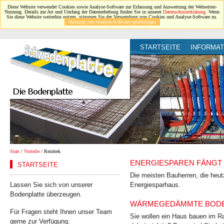
Diese Website verwendet Cookies sowie Analyse-Software zur Erfassung und Auswertung der Webseiten-
Nutzung. Details zur Art und Umfang der Datenerhebung finden Sie in unserer
Datenschutzerklärung
. Wenn
Sie diese Website weiterhin nutzen, stimmen Sie der Verwendung von Cookies und Analyse-Software zu.
Nutzung von Analyse-Software genehmigen
STARTSEITE
INFORMAT
Start
/
Vorteile
/ Reinbek
ENERGIESPAREN FÄNGT 
STARTSEITE
Die meisten Bauherren, die heut
Lassen Sie sich von unserer
Energiesparhaus.
Bodenplatte überzeugen.
WÄRMEGEDÄMMTE BODEN
Für Fragen steht Ihnen unser Team
Sie wollen ein Haus bauen im Ra
gerne zur Verfügung.