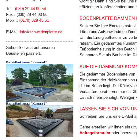
wichtig? Dann sind Sie bei uns r
effizient, zukunfts­orientiert und
Tel.:
(030) 29 44 90 54
Fax.: (030) 29 44 90 56
BODENPLATTE DÄMMEN 
Mobil.:
(0170) 329 45 51
Senken Sie Ihre Energiekosten!
Türen und Außenwände gedämmt 
E-Mail:
info
schwedenplatte.de
Um die Energieeffizienz zu ver
ratsam. Ein gedämmtes Fundamen
Sehen Sie was auf unseren
Fußbodenheizung in den Beton int
Baustellen passiert.
So sparen Sie als Bauherr im R
Baustellenkamera "Kamera-1"
AUF DIE DÄMMUNG KOMM
Die gedämmte Bodenplatte von S
Einsparung der Heizkosten von 
die im Beton liegt. Die Kälte v
Vorlauftemperatur von nur ca. 3
Estrich mehr benötigt. Weniger 
Baustellenkamera "Kamera-2"
LASSEN SIE SICH VON 
Schreiben Sie uns eine E-Mail 
Gerne erstellen wir Ihnen ein u
Anfrageformular
oder überzeuge