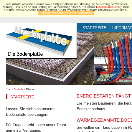
Diese Website verwendet Cookies sowie Analyse-Software zur Erfassung und Auswertung der Webseiten-
Nutzung. Details zur Art und Umfang der Datenerhebung finden Sie in unserer
Datenschutzerklärung
. Wenn
Sie diese Website weiterhin nutzen, stimmen Sie der Verwendung von Cookies und Analyse-Software zu.
Nutzung von Analyse-Software genehmigen
STARTSEITE
INFORMAT
Start
/
Vorteile
/ Rheine
ENERGIESPAREN FÄNGT 
STARTSEITE
Die meisten Bauherren, die heut
Lassen Sie sich von unserer
Energiesparhaus.
Bodenplatte überzeugen.
WÄRMEGEDÄMMTE BODEN
Für Fragen steht Ihnen unser Team
Sie wollen ein Haus bauen im Ra
gerne zur Verfügung.