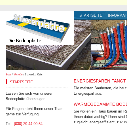
STARTSEITE
INFORMAT
Start
/
Vorteile
/ Schwedt / Oder
ENERGIESPAREN FÄNGT 
STARTSEITE
Die meisten Bauherren, die heut
Lassen Sie sich von unserer
Energiesparhaus.
Bodenplatte überzeugen.
WÄRMEGEDÄMMTE BODEN
Für Fragen steht Ihnen unser Team
Sie wollen ein Haus bauen im Ra
gerne zur Verfügung.
Ihnen dabei wichtig? Dann sind 
zugleich: energie­effizient, zukun
Tel.:
(030) 29 44 90 54