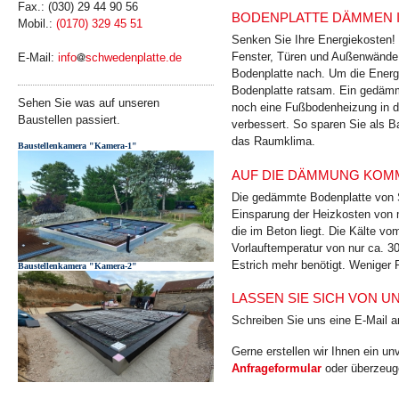
Fax.: (030) 29 44 90 56
BODENPLATTE DÄMMEN 
Mobil.:
(0170) 329 45 51
Senken Sie Ihre Energiekosten!
Fenster, Türen und Außenwände
E-Mail:
info
schwedenplatte.de
Bodenplatte nach. Um die Energ
Bodenplatte ratsam. Ein gedämm
Sehen Sie was auf unseren
noch eine Fußbodenheizung in de
Baustellen passiert.
verbessert. So sparen Sie als B
das Raumklima.
Baustellenkamera "Kamera-1"
AUF DIE DÄMMUNG KOMM
Die gedämmte Bodenplatte von S
Einsparung der Heizkosten von 
die im Beton liegt. Die Kälte v
Vorlauftemperatur von nur ca. 3
Estrich mehr benötigt. Weniger 
Baustellenkamera "Kamera-2"
LASSEN SIE SICH VON 
Schreiben Sie uns eine E-Mail 
Gerne erstellen wir Ihnen ein u
Anfrageformular
oder überzeuge