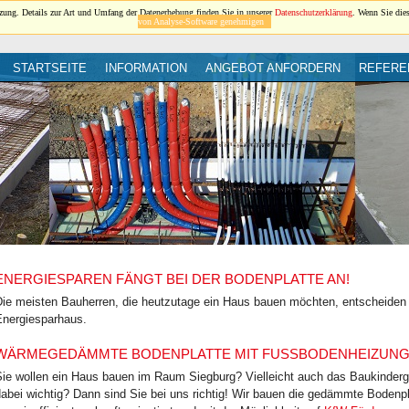
ung. Details zur Art und Umfang der Datenerhebung finden Sie in unserer
Datenschutzerklärung
. Wenn Sie die
von Analyse-Software genehmigen
STARTSEITE
INFORMATION
ANGEBOT ANFORDERN
REFERE
ENERGIESPAREN FÄNGT BEI DER BODENPLATTE AN!
ie meisten Bauherren, die heutzutage ein Haus bauen möchten, entscheiden si
Energiesparhaus.
WÄRMEGEDÄMMTE BODENPLATTE MIT FUSSBODENHEIZUNG 
ie wollen ein Haus bauen im Raum Siegburg? Vielleicht auch das Baukindergel
abei wichtig? Dann sind Sie bei uns richtig! Wir bauen die gedämmte Bodenpla