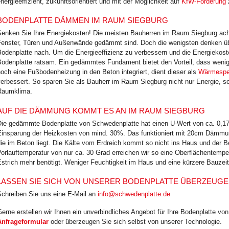
nergie­effizient, zukunfts­orientiert und mit der Möglichkeit auf
KfW-Förderung
BODENPLATTE DÄMMEN IM RAUM SIEGBURG
Senken Sie Ihre Energiekosten! Die meisten Bauherren im Raum Siegburg ach
Fenster, Türen und Außenwände gedämmt sind. Doch die wenigsten denken üb
Bodenplatte nach. Um die Energieeffizienz zu verbessern und die Energiekos
Bodenplatte ratsam. Ein gedämmtes Fundament bietet den Vorteil, dass wenig
och eine Fußbodenheizung in den Beton integriert, dient dieser als
Wärmespe
erbessert. So sparen Sie als Bauherr im Raum Siegburg nicht nur Energie, s
Raumklima.
AUF DIE DÄMMUNG KOMMT ES AN IM RAUM SIEGBURG
Die gedämmte Bodenplatte von Schwedenplatte hat einen U-Wert von ca. 0,17 
Einsparung der Heizkosten von mind. 30%. Das funktioniert mit 20cm Dämmu
ie im Beton liegt. Die Kälte vom Erdreich kommt so nicht ins Haus und der 
orlauftemperatur von nur ca. 30 Grad erreichen wir so eine Oberflächentempe
strich mehr benötigt. Weniger Feuchtigkeit im Haus und eine kürzere Bauzeit
LASSEN SIE SICH VON UNSERER BODENPLATTE ÜBERZEUG
Schreiben Sie uns eine E-Mail an
info@schwedenplatte.de
erne erstellen wir Ihnen ein unverbindliches Angebot für Ihre Bodenplatte v
Anfrageformular
oder überzeugen Sie sich selbst von unserer Technologie.