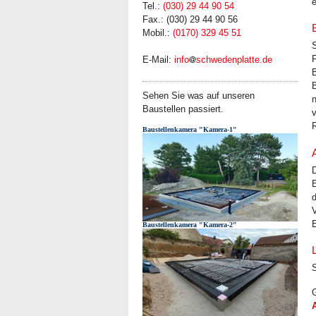
e
Tel.:
(030) 29 44 90 54
Fax.: (030) 29 44 90 56
Mobil.:
(0170) 329 45 51
E-Mail:
info
schwedenplatte.de
Sehen Sie was auf unseren
n
Baustellen passiert.
v
Baustellenkamera "Kamera-1"
d
V
E
Baustellenkamera "Kamera-2"
G