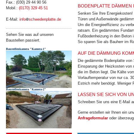
Fax.: (030) 29 44 90 56
BODENPLATTE DÄMMEN I
Mobil.:
(0170) 329 45 51
Senken Sie Ihre Energiekosten!
Türen und Außenwände gedämmt 
E-Mail:
info
schwedenplatte.de
Um die Energieeffizienz zu ver
ratsam. Ein gedämmtes Fundamen
Sehen Sie was auf unseren
Fußbodenheizung in den Beton int
Baustellen passiert.
So sparen Sie als Bauherr im Ra
Baustellenkamera "Kamera-1"
AUF DIE DÄMMUNG KOMM
Die gedämmte Bodenplatte von S
Einsparung der Heizkosten von 
die im Beton liegt. Die Kälte v
Vorlauftemperatur von nur ca. 3
Estrich mehr benötigt. Weniger 
Baustellenkamera "Kamera-2"
LASSEN SIE SICH VON 
Schreiben Sie uns eine E-Mail 
Gerne erstellen wir Ihnen ein u
Anfrageformular
oder überzeuge