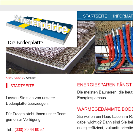
STARTSEITE
INFORMAT
Start
/
Vorteile
/ Staßfurt
ENERGIESPAREN FÄNGT 
STARTSEITE
Die meisten Bauherren, die heut
Lassen Sie sich von unserer
Energiesparhaus.
Bodenplatte überzeugen.
WÄRMEGEDÄMMTE BODENP
Für Fragen steht Ihnen unser Team
Sie wollen ein Haus bauen im Ra
gerne zur Verfügung.
dabei wichtig? Dann sind Sie bei
energie­effizient, zukunfts­orient
Tel.:
(030) 29 44 90 54